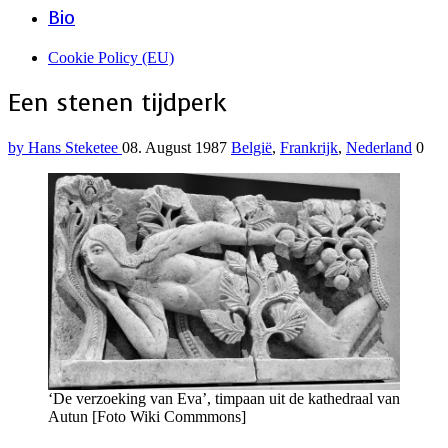
Bio
Cookie Policy (EU)
Menu
Een stenen tijdperk
by Hans Steketee
08. August 1987
België
,
Frankrijk
,
Nederland
0
‘De verzoeking van Eva’, timpaan uit de kathedraal van
Autun [Foto Wiki Commmons]