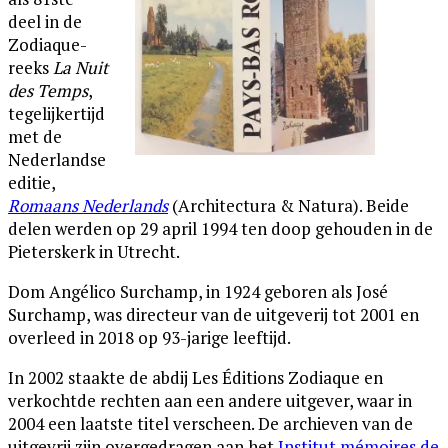
deel in de
Zodiaque-
reeks
La Nuit
des Temps
,
tegelijkertijd
met de
Nederlandse
editie,
Romaans Nederlands
(Architectura & Natura). Beide
delen werden op 29 april 1994 ten doop gehouden in de
Pieterskerk in Utrecht.
Dom Angélico Surchamp, in 1924 geboren als José
Surchamp, was directeur van de uitgeverij tot 2001 en
overleed in 2018 op 93-jarige leeftijd.
In 2002 staakte de abdij Les Éditions Zodiaque en
verkochtde rechten aan een andere uitgever, waar in
2004 een laatste titel verscheen. De archieven van de
uitgevrij zijn overgedragen aan het
Institut mémoires de