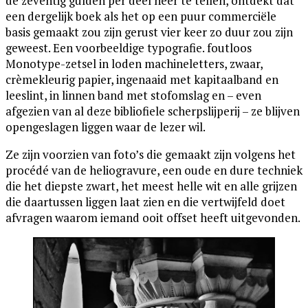
de zeventig gulden per deel neer te tellen, ontdekt dat
een dergelijk boek als het op een puur commerciële
basis gemaakt zou zijn gerust vier keer zo duur zou zijn
geweest. Een voorbeeldige typografie. foutloos
Monotype-zetsel in loden machineletters, zwaar,
crèmekleurig papier, ingenaaid met kapitaalband en
leeslint, in linnen band met stofomslag en – even
afgezien van al deze bibliofiele scherpslijperij – ze blijven
opengeslagen liggen waar de lezer wil.
Ze zijn voorzien van foto’s die gemaakt zijn volgens het
procédé van de heliogravure, een oude en dure techniek
die het diepste zwart, het meest helle wit en alle grijzen
die daartussen liggen laat zien en die vertwijfeld doet
afvragen waarom iemand ooit offset heeft uitgevonden.