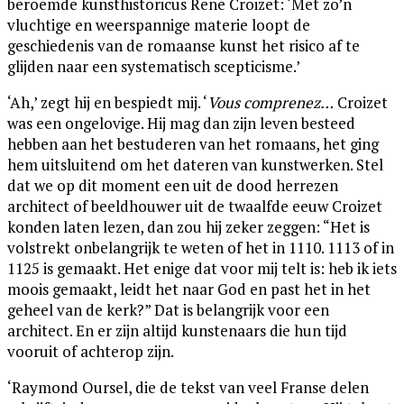
beroemde kunsthistoricus Rene Croizet: ‘Met zo’n
vluchtige en weerspannige materie loopt de
geschiedenis van de romaanse kunst het risico af te
glijden naar een systematisch scepticisme.’
‘Ah,’ zegt hij en bespiedt mij. ‘
Vous comprenez…
Croizet
was een ongelovige. Hij mag dan zijn leven besteed
hebben aan het bestuderen van het romaans, het ging
hem uitsluitend om het dateren van kunstwerken. Stel
dat we op dit moment een uit de dood herrezen
architect of beeldhouwer uit de twaalfde eeuw Croizet
konden laten lezen, dan zou hij zeker zeggen: “Het is
volstrekt onbelangrijk te weten of het in 1110. 1113 of in
1125 is gemaakt. Het enige dat voor mij telt is: heb ik iets
moois gemaakt, leidt het naar God en past het in het
geheel van de kerk?” Dat is belangrijk voor een
architect. En er zijn altijd kunstenaars die hun tijd
vooruit of achterop zijn.
‘Raymond Oursel, die de tekst van veel Franse delen