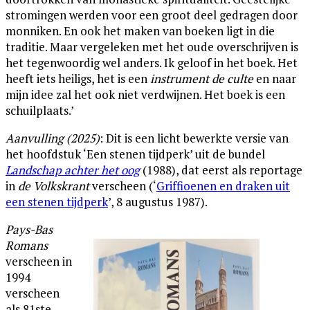
stromingen werden voor een groot deel gedragen door
monniken. En ook het maken van boeken ligt in die
traditie. Maar vergeleken met het oude overschrijven is
het tegenwoordig wel anders. Ik geloof in het boek. Het
heeft iets heiligs, het is een
instrument de culte
en naar
mijn idee zal het ook niet verdwijnen. Het boek is een
schuilplaats.’
Aanvulling (2025)
: Dit is een licht bewerkte versie van
het hoofdstuk ‘Een stenen tijdperk’ uit de bundel
Landschap achter het oog
(1988), dat eerst als reportage
in
de Volkskrant
verscheen (‘
Griffioenen en draken uit
een stenen tijdperk
’, 8 augustus 1987).
Pays-Bas
Romans
verscheen in
1994
verscheen
als 81ste