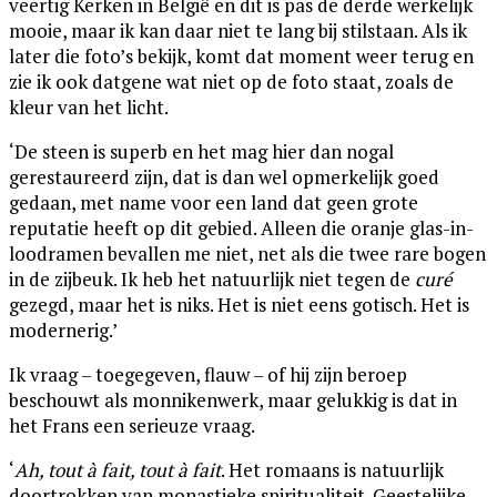
veertig Kerken in België en dit is pas de derde werkelijk
mooie, maar ik kan daar niet te lang bij stilstaan. Als ik
later die foto’s bekijk, komt dat moment weer terug en
zie ik ook datgene wat niet op de foto staat, zoals de
kleur van het licht.
‘De steen is superb en het mag hier dan nogal
gerestaureerd zijn, dat is dan wel opmerkelijk goed
gedaan, met name voor een land dat geen grote
reputatie heeft op dit gebied. Alleen die oranje glas-in-
loodramen bevallen me niet, net als die twee rare bogen
in de zijbeuk. Ik heb het natuurlijk niet tegen de
curé
gezegd, maar het is niks. Het is niet eens gotisch. Het is
modernerig.’
Ik vraag – toegegeven, flauw – of hij zijn beroep
beschouwt als monnikenwerk, maar gelukkig is dat in
het Frans een serieuze vraag.
‘
Ah, tout à fait, tout à fait
. Het romaans is natuurlijk
doortrokken van monastieke spiritualiteit. Geestelijke